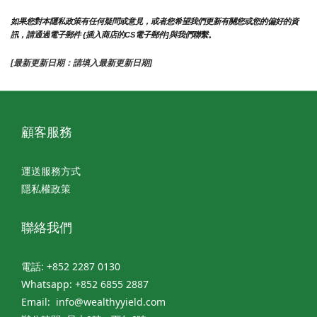
如果您對本隱私政策有任何疑問或意見，或者您希望我們更新有關您或您的偏好的資
訊，請通過電子郵件 {插入商店的CS電子郵件]與我們聯繫。
[最新更新日期：請填入最新更新日期]
顧客服務
運送服務方式
隱私權政策
聯絡我們
電話: +852 2287 0130
Whatsapp: +852 6855 2887
Email: info@wealthyyield.com