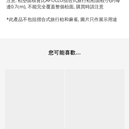
注意: 枱墊面積會比APOLLO摺合式旅行枱枱面較小(約每
邊0.7cm), 不能完全覆蓋整個枱面, 購買時請注意
*此產品不包括
摺合式旅行枱和麻雀, 圖片只作展示用途
您可能喜歡...