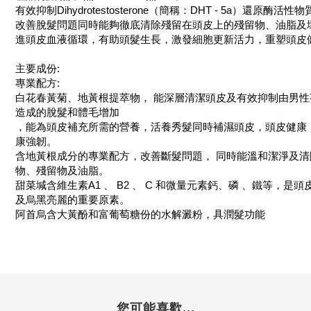
有效抑制Dihydrotestosterone（簡稱：DHT - 5a）還原酶活性
改善脫髮問題同時能夠徹底清除殘留在頭皮上的殘留物、油脂及壞
進頭皮血液循環，有助頭髮生長，激發細胞更新活力，重塑頭皮
主要成份:
專業配方:
白花春黃菊、地黃根提萃物， 能深層清潔頭皮及有效抑制由男性荷
造成的脫髮和體毛增加
，能為頭皮補充所需的營養，活養秀髮同時補濕頭皮，頭皮健康
康強韌。
含地黃根成分的專業配方，改善斷髮問題， 同時能溫和潔淨及清
物、殘留物及油脂。
甜菜堿含維生素A1 、 B2 、 C 和微量元素鈣、磷 、鐵等，是
及烏黑亮麗的重要原素。
阿首烏含大黃酚和富葡萄糖份的水解澱粉，具潤髮功能
您可能喜歡...