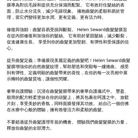
膜專為對抗毛躁和提供充分保濕而配製。 它有效封住髮絲的表
面，防止水分流失，減少毛躁現象。 擁抱曲髮的柔順和易於管
理，當它們變得更加水潤、更有定義、更有活力時。
修復與強韌：曲髮容易受損與斷裂。 Helen Seward曲髮髮膜旨
在從內部修復和加強你的髮絲。 它有助於鞏固髮絲，減少斷裂，
促進健康生長。 享受到你的曲髮更加堅韌、有彈性和受保護的信
心。
提升曲髮定義：準備展現美麗定義的曲髮吧！Helen Seward曲髮
髮膜增強你的自然曲髮紋理，幫助塑造和突顯每一縷捲曲。 感受
到有彈性、定義明顯的曲髮帶來的喜悅，在你的每一次亮相中展
示獨特的曲髮質地，讓個性閃耀。
奢華自護體驗：沉浸在曲髮髮膜帶來的奢華自護儀式中。 豐盈、
順滑的配方輕柔塗抹在你的頭髮上，將其包裹在呵護之中。 放鬆
片刻，享受美妙的香氛，同時面膜發揮其功效。 給自己一個彷彿
在水療中心般的體驗，擁有煥發活力和柔順的曲髮。
不要錯過提升曲髮護理常規的機會。 體驗我們曲髮髮膜的力量，
釋放你曲髮的全部潛力。