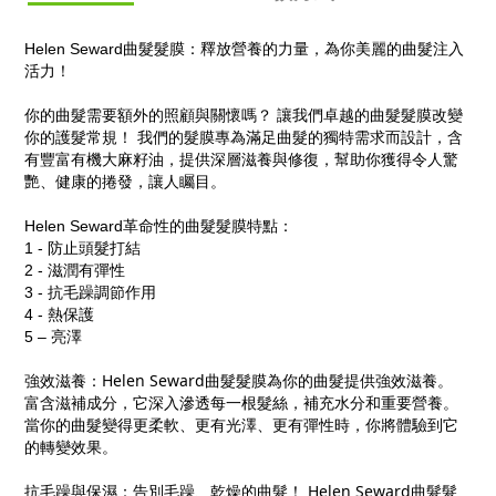
Helen Seward曲髮髮膜：釋放營養的力量，為你美麗的曲髮注入
活力！
你的曲髮需要額外的照顧與關懷嗎？ 讓我們卓越的曲髮髮膜改變
你的護髮常規！ 我們的髮膜專為滿足曲髮的獨特需求而設計，含
有豐富有機大麻籽油，提供深層滋養與修復，幫助你獲得令人驚
艷、健康的捲發，讓人矚目。
Helen Seward革命性的曲髮髮膜特點：
1 - 防止頭髮打結
2 - 滋潤有彈性
3 - 抗毛躁調節作用
4 - 熱保護
5 – 亮澤
強效滋養：Helen Seward曲髮髮膜為你的曲髮提供強效滋養。
富含滋補成分，它深入滲透每一根髮絲，補充水分和重要營養。
當你的曲髮變得更柔軟、更有光澤、更有彈性時，你將體驗到它
的轉變效果。
抗毛躁與保濕：告別毛躁、乾燥的曲髮！ Helen Seward曲髮髮