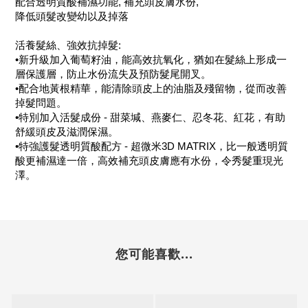
配合透明質酸補濕功能, 補充頭皮膚水份,
降低頭髮改變幼以及掉落
活養髮絲、強效抗掉髮:
•新升級加入葡萄籽油，能高效抗氧化，猶如在髮絲上形成一
層保護層，防止水份流失及預防髮尾開叉。
•配合地黃根精華，能清除頭皮上的油脂及殘留物，從而改善
掉髮問題。
•特別加入活髮成份 - 甜菜堿、燕麥仁、忍冬花、紅花，有助
舒緩頭皮及滋潤保濕。
•特強護髮透明質酸配方 - 超微米3D MATRIX，比一般透明質
酸更補濕達一倍，高效補充頭皮膚應有水份，令秀髮重現光
澤。
您可能喜歡...