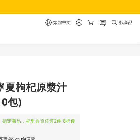
繁體中文
找商品
立即購買
 寧夏枸杞原漿汁
10包)
止
指定商品，杞里香買任何2件 8折優
買滿$260免運費