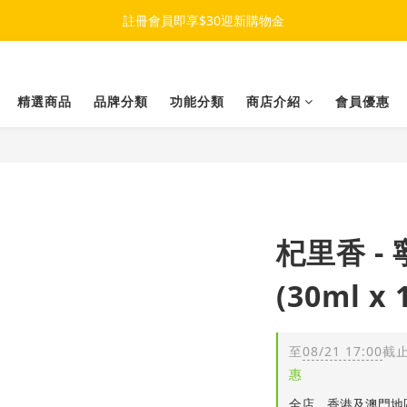
註冊會員即享$30迎新購物金
精選商品
品牌分類
功能分類
商店介紹
會員優惠
杞里香 -
(30ml x 
至
08/21 17:00
截
惠
全店，香港及澳門地區